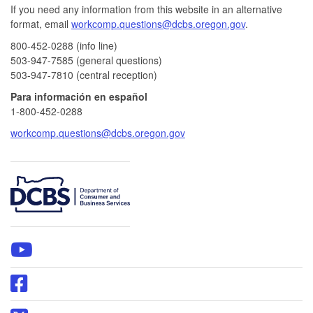
If you need any information from this website in an alternative
format, email
workcomp.questions@dcbs.oregon.gov​
.
800-452-0288 (info line)​
503-947-7585 (general questions)
503-947-7810 (central reception)
Para información en español
1-800-452-0288
workcomp.questions@dcbs.oregon.gov
​
WCD
YouTube
page
Oregon
DCBS
Facebook