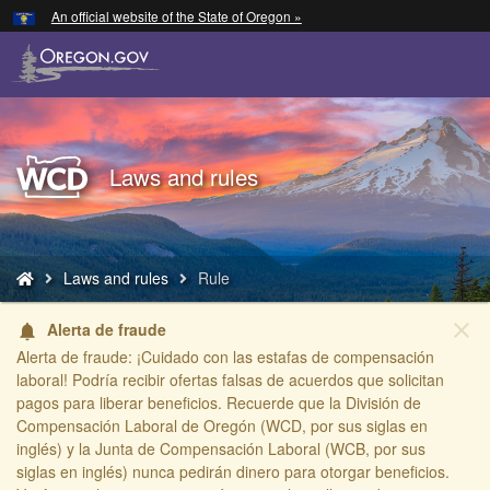
Hidden Submit
An official website of the State of Oregon »
Skip
to
main
content
Back
Laws and rules
to
Home
You
Laws and rules
Rule
are
here:
close
Alerta de fraude
notifications
Alerta de fraude: ¡Cuidado con las estafas de compensación
laboral! Podría recibir ofertas falsas de acuerdos que solicitan
pagos para liberar beneficios. Recuerde que la División de
Compensación Laboral de Oregón (WCD, por sus siglas en
inglés) y la Junta de Compensación Laboral (WCB, por sus
siglas en inglés) nunca pedirán dinero para otorgar beneficios.