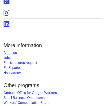
Oregon
page
DCBS
X
Oregon
page
DCBS
Instagram
Oregon
page
DCBS
LinkedIn
page
More information
​About us​
Jobs​​
Public records request​
En Español​
На русском
​​​​​
Other programs
Ombuds Office for Oregon Workers
Small Business Ombudsman
Workers' Compensation Board​