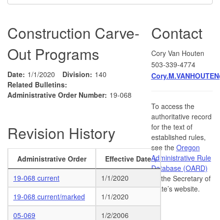
Construction Carve-
Contact
Out Programs
Cory Van Houten
503-339-4774
Date:
1/1/2020
Division:
140
Cory.M.VANHOUTEN
Related Bulletins:
Administrative Order Number:
19-068
To access the
authoritative record
for the text of
Revision History
established rules,
see the
Oregon
Administrative Rule
Administrative Order
Effective Date
Database (OARD)
19-068 current
1/1/2020
on the Secretary of
State’s website.
19-068 current/marked
1/1/2020
05-069
1/2/2006