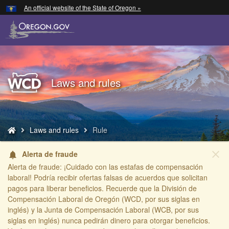
Hidden Submit
An official website of the State of Oregon »
Skip
to
main
content
Back
Laws and rules
to
Home
You
Laws and rules
Rule
are
here:
close
Alerta de fraude
notifications
Alerta de fraude: ¡Cuidado con las estafas de compensación
laboral! Podría recibir ofertas falsas de acuerdos que solicitan
pagos para liberar beneficios. Recuerde que la División de
Compensación Laboral de Oregón (WCD, por sus siglas en
inglés) y la Junta de Compensación Laboral (WCB, por sus
siglas en inglés) nunca pedirán dinero para otorgar beneficios.