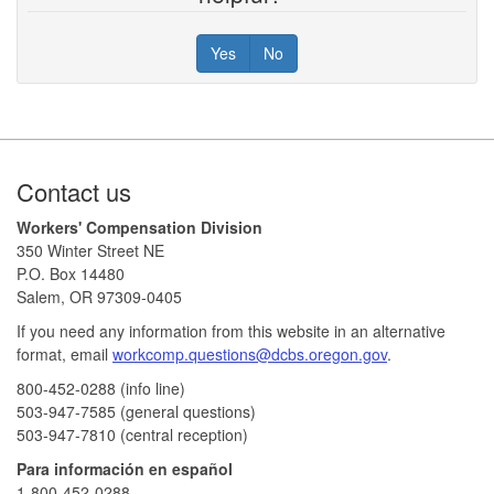
Yes
No
Footer
Contact us
Workers' Compensation Division
350 Winter Street NE
P.O. Box 14480
Salem, OR 97309-0405
If you need any information from this website in an alternative
format, email
workcomp.questions@dcbs.oregon.gov​
.
800-452-0288 (info line)​
503-947-7585 (general questions)
503-947-7810 (central reception)
Para información en español
1-800-452-0288