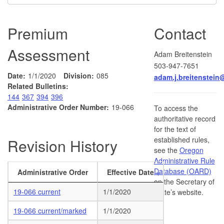
Premium
Contact
Assessment
Adam Breitenstein
503-947-7651
Date:
1/1/2020
Division:
085
adam.j.breitenstei
Related Bulletins:
144
367
394
396
Administrative Order Number:
19-066
To access the
authoritative record
for the text of
established rules,
Revision History
see the
Oregon
Administrative Rule
Database (OARD)
Administrative Order
Effective Date
on the Secretary of
19-066 current
1/1/2020
State’s website.
19-066 current/marked
1/1/2020