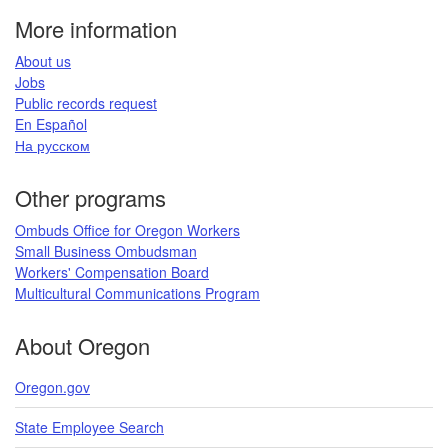
More information
​About us​
Jobs​​
Public records request​
En Español​
На русском
​​​​​
Other programs
Ombuds Office for Oregon Workers
Small Business Ombudsman
Workers' Compensation Board​
Multicultural Communications Program
​​​
About Oregon
Oregon.gov
State Employee Search